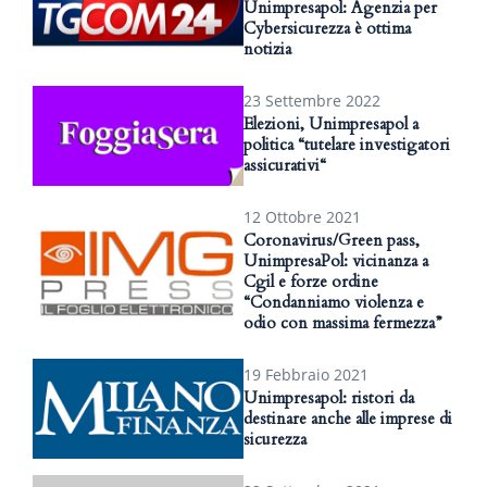
Unimpresapol: Agenzia per
Cybersicurezza è ottima
notizia
23 Settembre 2022
Elezioni, Unimpresapol a
politica “tutelare investigatori
assicurativi“
12 Ottobre 2021
Coronavirus/Green pass,
UnimpresaPol: vicinanza a
Cgil e forze ordine
“Condanniamo violenza e
odio con massima fermezza”
19 Febbraio 2021
Unimpresapol: ristori da
destinare anche alle imprese di
sicurezza