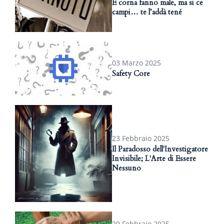
E corna fanno male, ma si ce
campi… te l’addà tené
03 Marzo 2025
Safety Core
23 Febbraio 2025
Il Paradosso dell'Investigatore
Invisibile; L'Arte di Essere
Nessuno
20 Febbraio 2025