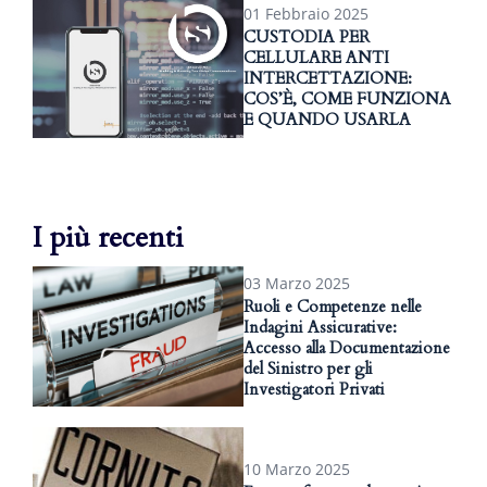
01 Febbraio 2025
CUSTODIA PER
CELLULARE ANTI
INTERCETTAZIONE:
COS’È, COME FUNZIONA
E QUANDO USARLA
I più recenti
03 Marzo 2025
Ruoli e Competenze nelle
Indagini Assicurative:
Accesso alla Documentazione
del Sinistro per gli
Investigatori Privati
10 Marzo 2025