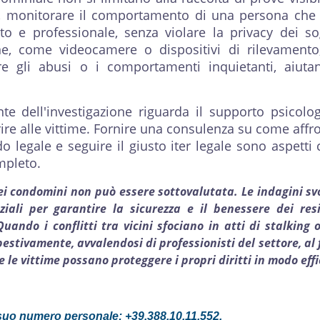
o, monitorare il comportamento di una persona che
o e professionale, senza violare la privacy dei so
ne, come videocamere o dispositivi di rilevament
e gli abusi o i comportamenti inquietanti, aiuta
te dell'investigazione riguarda il supporto psicolo
rire alle vittime. Fornire una consulenza su come affr
o legale e seguire il giusto iter legale sono aspetti 
mpleto.
nei condomini non può essere sottovalutata. Le indagini svo
ali per garantire la sicurezza e il benessere dei resi
uando i conflitti tra vicini sfociano in atti di stalking o
stivamente, avvalendosi di professionisti del settore, al f
 le vittime possano proteggere i propri diritti in modo eff
al suo numero personale: +39.388.10.11.552.