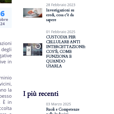
28 Febbraio 2023
Investigazioni su
16
eredi, cosa c’è da
obre
sapere
024
01 Febbraio 2025
CUSTODIA PER
CELLULARE ANTI
azioni
INTERCETTAZIONE:
 degli
COS’È, COME
gative
FUNZIONA E
ive in
QUANDO
USARLA
ominio
cini,
ano la
I più recenti
spesso
. È in
03 Marzo 2025
ccolta
Ruoli e Competenze