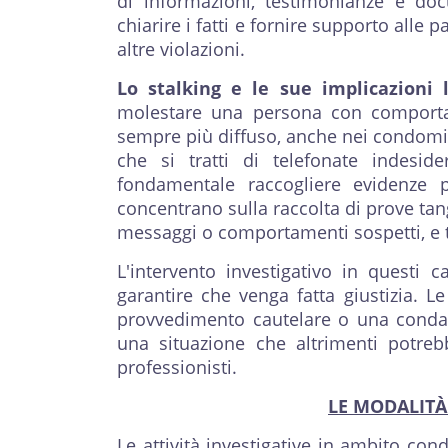
di informazioni, testimonianze e doc
chiarire i fatti e fornire supporto alle p
altre violazioni.
Lo stalking e le sue implicazioni 
molestare una persona con comporta
sempre più diffuso, anche nei condomin
che si tratti di telefonate indesid
fondamentale raccogliere evidenze pe
concentrano sulla raccolta di prove tan
messaggi o comportamenti sospetti, e t
L'intervento investigativo in questi
garantire che venga fatta giustizia. 
provvedimento cautelare o una condann
una situazione che altrimenti potrebb
professionisti.
LE MODALITÀ
Le attività investigative in ambito cond