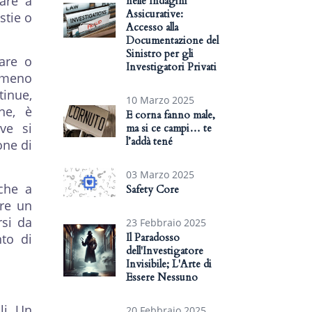
tare a
nelle Indagini
Assicurative:
stie o
Accesso alla
Documentazione del
Sinistro per gli
tare o
Investigatori Privati
omeno
tinue,
10 Marzo 2025
ne, è
E corna fanno male,
ive si
ma si ce campi… te
l’addà tené
one di
03 Marzo 2025
nche a
Safety Core
ere un
rsi da
23 Febbraio 2025
nto di
Il Paradosso
dell'Investigatore
Invisibile; L'Arte di
Essere Nessuno
li. Un
20 Febbraio 2025