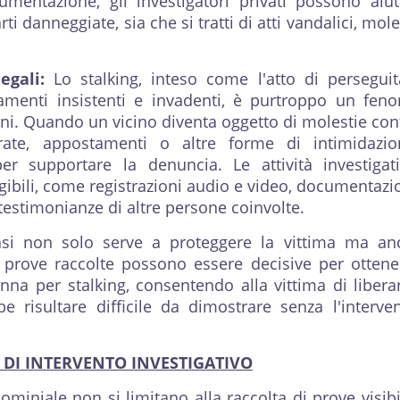
umentazione, gli investigatori privati possono aiu
arti danneggiate, sia che si tratti di atti vandalici, mole
legali:
Lo stalking, inteso come l'atto di persegui
menti insistenti e invadenti, è purtroppo un fen
i. Quando un vicino diventa oggetto di molestie con
erate, appostamenti o altre forme di intimidazio
r supportare la denuncia. Le attività investigat
gibili, come registrazioni audio e video, documentazi
estimonianze di altre persone coinvolte.
 casi non solo serve a proteggere la vittima ma a
Le prove raccolte possono essere decisive per otten
a per stalking, consentendo alla vittima di libera
e risultare difficile da dimostrare senza l'interve
 DI INTERVENTO INVESTIGATIVO
ominiale non si limitano alla raccolta di prove visibi