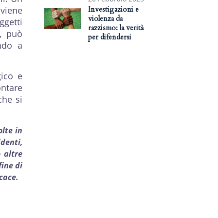
 viene
Investigazioni e
violenza da
ggetti
razzismo: la verità
o, può
per difendersi
ndo a
gico e
ontare
che si
lte in
denti,
 altre
ine di
icace.